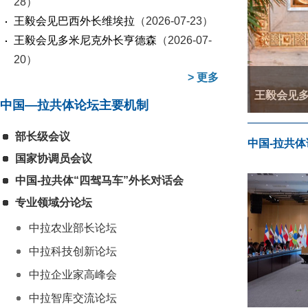
28）
王毅会见巴西外长维埃拉
（2026-07-23）
王毅会见多米尼克外长亨德森
（2026-07-
20）
>
更多
王毅会见
中国—拉共体论坛主要机制
习近平出
习近平在
王毅会见
王毅同巴
王毅会见
部长级会议
中国-拉共
国家协调员会议
中国-拉共体“四驾马车”外长对话会
专业领域分论坛
中拉农业部长论坛
中拉科技创新论坛
中拉企业家高峰会
中拉智库交流论坛