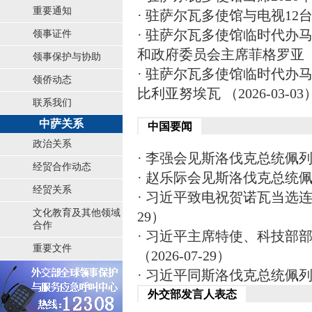
重要通知
· 驻萨尔瓦多使馆与电视12台合
· 驻萨尔瓦多使馆临时代办
领事证件
和政府委员会主席菲格罗亚 （20
领事保护与协助
· 驻萨尔瓦多使馆临时代办
领侨动态
比利亚努埃瓦 （2026-03-03
联系我们
中萨关系
中国要闻
政治关系
· 李强会见斯洛伐克总统佩列格里
经贸合作动态
· 赵乐际会见斯洛伐克总统佩列格
经贸关系
· 习近平致电祝贺诺瓦当选连任
文化教育及其他领域
29）
合作
· 习近平主席特使、科技部
重要文件
（2026-07-29）
· 习近平同斯洛伐克总统佩列格里
外交部发言人表态