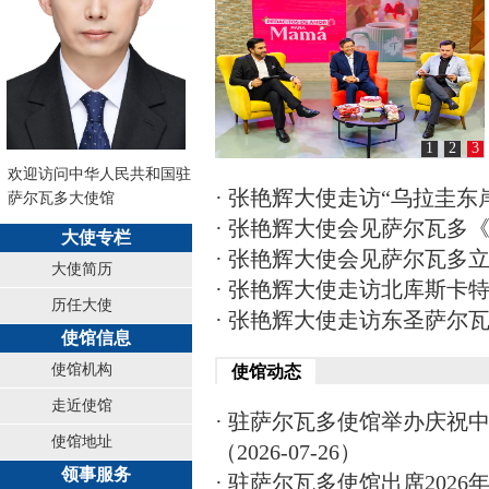
1
2
3
欢迎访问中华人民共和国驻
· 张艳辉大使走访“乌拉圭东岸共
萨尔瓦多大使馆
· 张艳辉大使会见萨尔瓦多《建
大使专栏
· 张艳辉大使会见萨尔瓦多立法
大使简历
· 张艳辉大使走访北库斯卡特兰市
历任大使
· 张艳辉大使走访东圣萨尔瓦多市
使馆信息
使馆机构
使馆动态
走近使馆
· 驻萨尔瓦多使馆举办庆祝
使馆地址
（2026-07-26）
领事服务
· 驻萨尔瓦多使馆出席2026年中