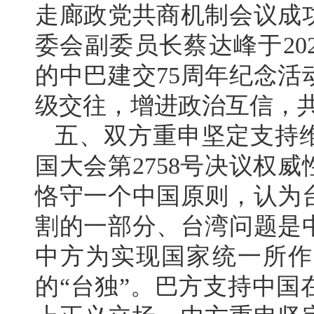
走廊政党共商机制会议成
委会副委员长蔡达峰于20
的中巴建交75周年纪念
级交往，增进政治互信，
五、双方重申坚定支持
国大会第2758号决议权
恪守一个中国原则，认为
割的一部分、台湾问题是
中方为实现国家统一所作
的“台独”。巴方支持中