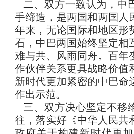
二、双方一致认为，中
手缔造，是两国和两国人
年来，无论国际和地区形
石，中巴两国始终坚定相
难与共、风雨同舟。百年
作伙伴关系更具战略价值
新时代更加紧密的中巴命
作出示范。
三、双方决心坚定不移
往，落实好《中华人民共
政府关于构建新时代更加