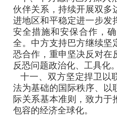
伙伴关系，持续开展双多
进地区和平稳定进一步发
安全措施和安保合作，确
全。中方支持巴方继续坚
恐合作，重申坚决反对在
反恐问题政治化、工具化
十一、双方坚定捍卫以
法为基础的国际秩序、以
际关系基本准则，致力于
包容的经济全球化。