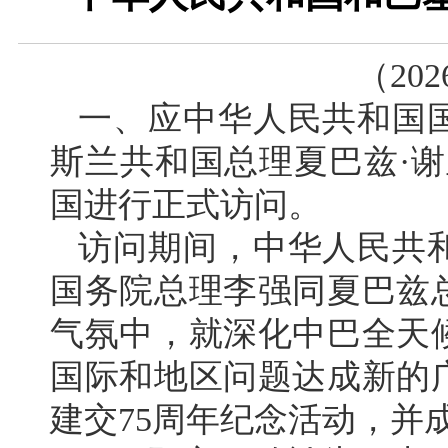
（20
一、应中华人民共和国
斯兰共和国总理夏巴兹·谢里
国进行正式访问。
访问期间，中华人民共
国务院总理李强同夏巴兹
气氛中，就深化中巴全天
国际和地区问题达成新的
建交75周年纪念活动，并