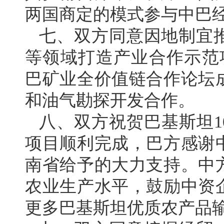
两国商定的模式参与中巴
七、双方同意因地制宜
等领域打造产业合作示范项
巴矿业全价值链合作论坛
和油气勘探开发合作。
八、双方祝贺巴基斯坦1
项目顺利完成，巴方感谢
南省给予的大力支持。中
农业生产水平，鼓励中资
更多巴基斯坦优质农产品