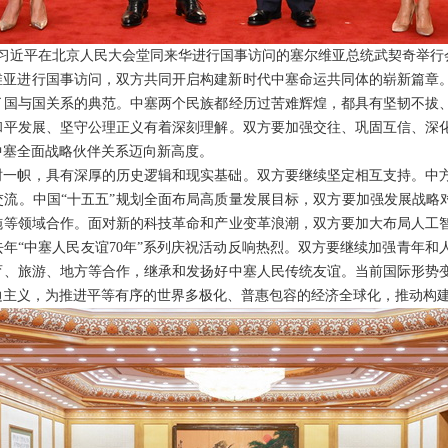
家主席习近平在北京人民大会堂同来华进行国事访问的塞尔维亚总统武契奇举行
尔维亚进行国事访问，双方共同开启构建新时代中塞命运共同体的崭新篇章
了国与国关系的典范。中塞两个民族都经历过苦难辉煌，都具有坚韧不拔
和平发展、坚守公理正义有着深刻理解。双方要加强交往、巩固互信、深
中塞全面战略伙伴关系迈向新高度。
树一帜，具有深厚的历史逻辑和现实基础。双方要继续坚定相互支持。中
流。中国“十五五”规划全面布局高质量发展目标，双方要加强发展战略对
施等领域合作。面对新的科技革命和产业变革浪潮，双方要加大布局人工
年“中塞人民友谊70年”系列庆祝活动反响热烈。双方要继续加强青年和人
育、旅游、地方等合作，继承和发扬好中塞人民传统友谊。当前国际形势
边主义，为推进平等有序的世界多极化、普惠包容的经济全球化，推动构