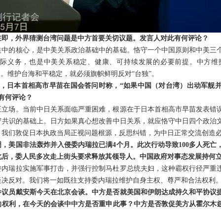
在即，外界猜测台湾问题是中方首要关切议题。发言人对此有何评论？
益中的核心，是中美关系政治基础中的基础。恪守一个中国原则和中美三
际义务，也是中美关系稳定、健康、可持续发展的必要前提。中方维
容。维护台海和平稳定，就必须旗帜鲜明反对“台独”。
7日，日本首相高市早苗在国会答问时称，“如果中国（对台湾）出动军舰
有何评论？
正立场。当前中日关系面临严重困难，根源在于日本首相高市早苗发表错
守共识的基础上。日方如果真心想改善中日关系，就应恪守中日四个政治
。我们敦促日本执政当局正视问题根源，反思纠错，为中日正常交流创造
，美国非法轰炸并入侵委内瑞拉已满4个月。此次行动导致100多人死亡
此后，委人民多次走上街头要求释放其领导人。中国政府对事态发展持何
委内瑞拉实施军事打击，并强行控制马杜罗总统夫妇，这种霸权行径严重
坚决反对。我们将一如既往支持委内瑞拉维护自身主权、尊严和合法权利
参议员戴安斯今天在北京会谈。中方是否就美国和伊朗达成持久和平协议
的权利，在今天的会谈中中方是否重申此事？中方是否敦促美方从霍尔木