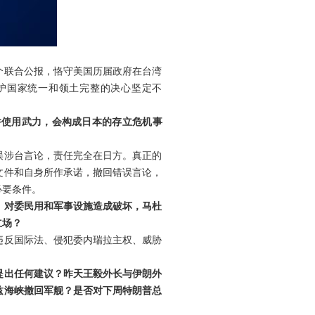
个联合公报，恪守美国历届政府在台湾
护国家统一和领土完整的决心坚定不
并使用武力，会构成日本的存立危机事
误涉台言论，责任完全在日方。真正的
文件和自身所作承诺，撤回错误言论，
必要条件。
，对委民用和军事设施造成破坏，马杜
立场？
违反国际法、侵犯委内瑞拉主权、威胁
。
提出任何建议？昨天王毅外长与伊朗外
兹海峡撤回军舰？是否对下周特朗普总