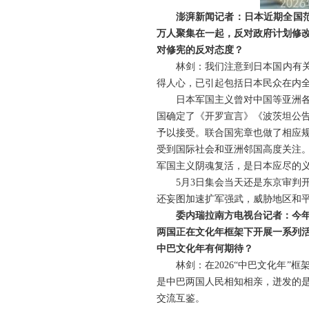
澎湃新闻记者：日本近期全国
万人聚集在一起，反对政府计划修
对修宪的反对态度？
林剑：我们注意到日本国内有
得人心，已引起包括日本民众在内
日本军国主义曾对中国等亚洲
国确定了《开罗宣言》《波茨坦公
予以接受。联合国宪章也做了相应
受到国际社会和亚洲邻国高度关注
军国主义阴魂复活，是日本应尽的
5月3日集会当天还是东京审判
还妄图加速扩军强武，威胁地区和
委内瑞拉南方电视台记者：今
两国正在文化年框架下开展一系列
中巴文化年有何期待？
林剑：在2026“中巴文化年
是中巴两国人民相知相亲，迸发的
交流互鉴。