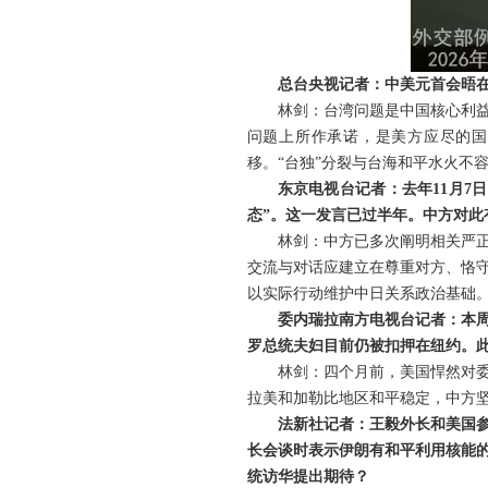
总台央视记者：中美元首会晤
林剑：台湾问题是中国核心利
问题上所作承诺，是美方应尽的国
移。“台独”分裂与台海和平水火不
东京电视台记者：去年11月
态”。这一发言已过半年。中方对此
林剑：中方已多次阐明相关严
交流与对话应建立在尊重对方、恪
以实际行动维护中日关系政治基础
委内瑞拉南方电视台记者：本周
罗总统夫妇目前仍被扣押在纽约。
林剑：四个月前，美国悍然对
拉美和加勒比地区和平稳定，中方
法新社记者：王毅外长和美国
长会谈时表示伊朗有和平利用核能
统访华提出期待？