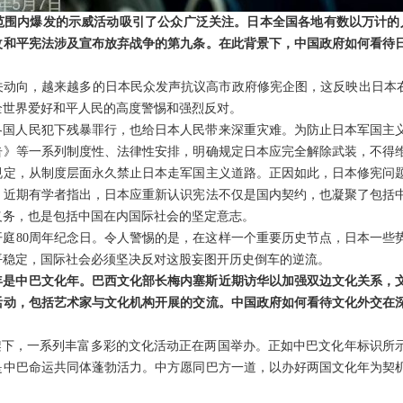
范围内爆发的示威活动吸引了公众广泛关注。日本全国各地有数以万计的
改和平宪法涉及宣布放弃战争的第九条。在此背景下，中国政府如何看待
关动向，越来越多的日本民众发声抗议高市政府修宪企图，这反映出日本右
全世界爱好和平人民的高度警惕和强烈反对。
各国人民犯下残暴罪行，也给日本人民带来深重灾难。为防止日本军国主
告》等一系列制度性、法律性安排，明确规定日本应完全解除武装，不得
规定，从制度层面永久禁止日本走军国主义道路。正因如此，日本修宪问
。近期有学者指出，日本应重新认识宪法不仅是国内契约，也凝聚了包括
义务，也是包括中国在内国际社会的坚定意志。
开庭80周年纪念日。令人警惕的是，在这样一个重要历史节点，日本一些
平稳定，国际社会必须坚决反对这股妄图开历史倒车的逆流。
年是中巴文化年。巴西文化部长梅内塞斯近期访华以加强双边文化关系，
活动，包括艺术家与文化机构开展的交流。中国政府如何看待文化外交在
”框架下，一系列丰富多彩的文化活动正在两国举办。正如中巴文化年标识
是中巴命运共同体蓬勃活力。中方愿同巴方一道，以办好两国文化年为契