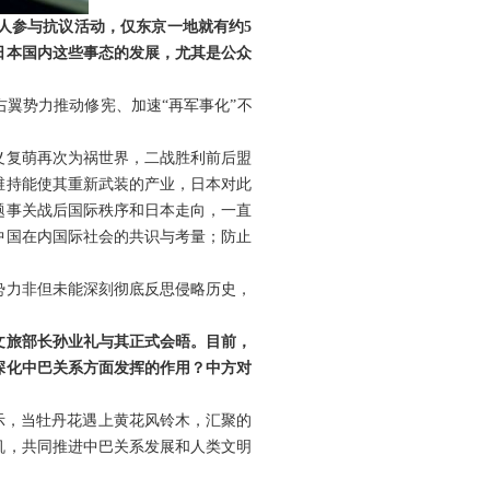
人参与抗议活动，仅东京一地就有约5
日本国内这些事态的发展，尤其是公众
翼势力推动修宪、加速“再军事化”不
义复萌再次为祸世界，二战胜利前后盟
维持能使其重新武装的产业，日本对此
题事关战后国际秩序和日本走向，一直
中国在内国际社会的共识与考量；防止
势力非但未能深刻彻底反思侵略历史，
文旅部长孙业礼与其正式会晤。目前，
深化中巴关系方面发挥的作用？中方对
所示，当牡丹花遇上黄花风铃木，汇聚的
机，共同推进中巴关系发展和人类文明