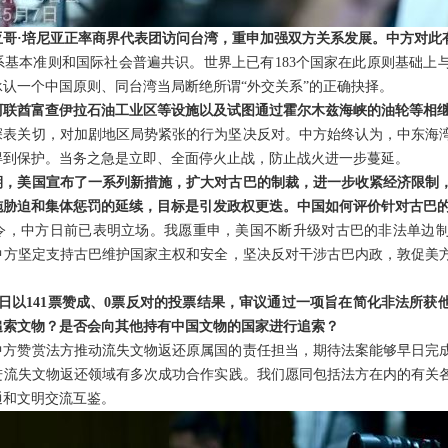
亚哥·培尼亚正率商界代表团访问台湾，重申加强双方关系发展。中方对此
系基本准则和国际社会普遍共识。世界上已有183个国家在此原则基础上
认一个中国原则、同台湾当局断绝所谓“外交关系”的正确抉择。
阿联酋富查伊拉石油工业区等设施以及试图通过霍尔木兹海峡的油轮等相
深表关切，对加剧地区局势紧张的行为坚决反对。中方始终认为，中东海
得到保护。当务之急是立即、全面停火止战，防止战火进一步蔓延。
期，美国宣布了一系列新措施，扩大对古巴的制裁，进一步收紧经济限制
施胁迫和集体惩罚的延续，目标是引发政权更迭。中国如何评价针对古巴
令，中方日前已表明立场。我愿重申，美国不断升级对古巴的非法单边
中方坚定支持古巴维护国家主权和安全，坚决反对干涉古巴内政，敦促美
日以141票赞成、0票反对的投票结果，审议通过一项旨在简化非法所获
追索文物？是否会向其他持有中国文物的国家进行追索？
中方赞赏法方推动流失文物返还原属国的责任担当，期待法案能够早日完
进流失文物返还领域有多次成功合作实践。我们愿同包括法方在内的有关
通和文明交流互鉴。