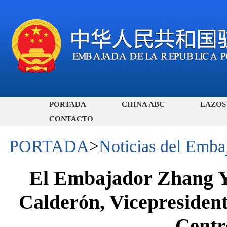
PORTADA
CHINA ABC
LAZOS
CONTACTO
PORTADA
>
Noticias del Emba
El Embajador Zhang Y
Calderón, Vicepresiden
Centr