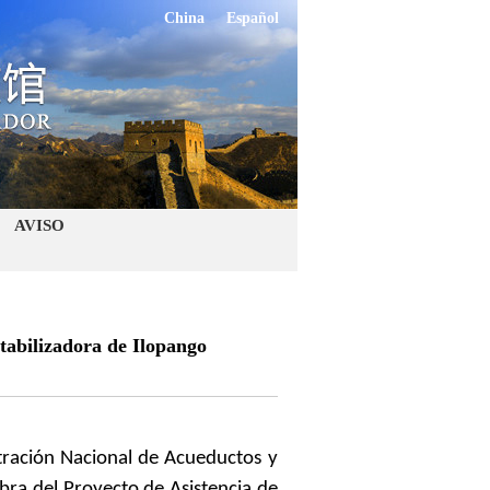
China
Español
AVISO
tabilizadora de Ilopango
tración Nacional de Acueductos y
obra del Proyecto de Asistencia de