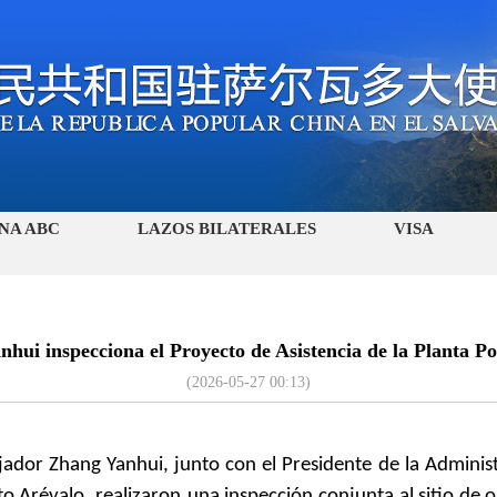
NA ABC
LAZOS BILATERALES
VISA
ui inspecciona el Proyecto de Asistencia de la Planta Po
(2026-05-27 00:13)
ador Zhang Yanhui, junto con el Presidente de la Adminis
to Arévalo,
realizaron
una inspección conjunta al sitio de 