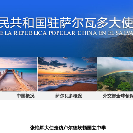
中国概况
萨尔瓦多概况
外交部全球领保电话
张艳辉大使走访卢尔德坎顿国立中学