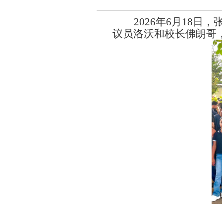
2026
年
6
月
18
日，
议员洛沃和校长佛朗哥