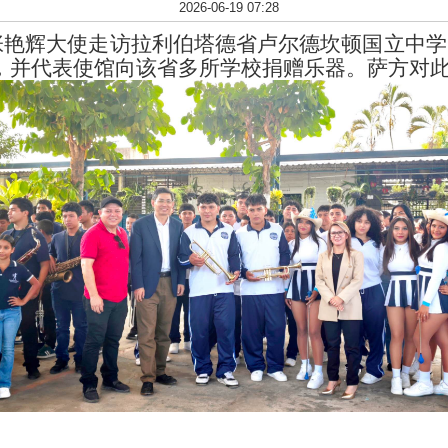
2026-06-19 07:28
张艳辉大使走访拉利伯塔德省卢尔德坎顿国立中学
，并代表使馆向该省多所学校捐赠乐器。萨方对