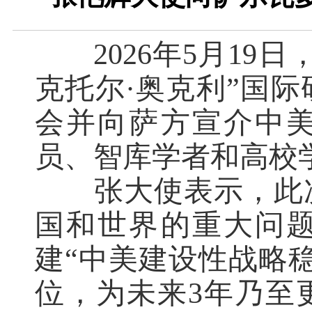
202
6
年
5月
19
日
克托尔
·奥克利”国
会并向
萨
方宣介
中
员、智库学者和高校
张大使
表示，此
国和世界的重大问
建
“中美建设性战略
位，为未来3年乃至